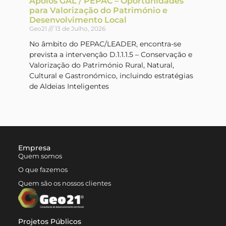
Apoios GAL / PEPAC – Oportunidades
para Valorização do Património e
Desenvolvimento Local
Geo21
13 de Julho, 2026
No âmbito do PEPAC/LEADER, encontra-se
prevista a intervenção D.1.1.1.5 – Conservação e
Valorização do Património Rural, Natural,
Cultural e Gastronómico, incluindo estratégias
de Aldeias Inteligentes
Empresa
Quem somos
O que fazemos
Quem são os nossos clientes
Projetos Públicos