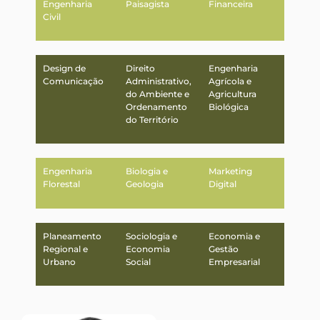
Engenharia
Paisagista
Financeira
Civil
Design de
Direito
Engenharia
Comunicação
Administrativo,
Agrícola e
do Ambiente e
Agricultura
Ordenamento
Biológica
do Território
Engenharia
Biologia e
Marketing
Florestal
Geologia
Digital
Planeamento
Sociologia e
Economia e
Regional e
Economia
Gestão
Urbano
Social
Empresarial