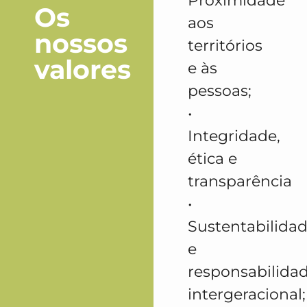
Proximidade
Os
aos
nossos
territórios
valores
e às
pessoas;
•
Integridade,
ética e
transparência
•
Sustentabilida
e
responsabilida
intergeracional;