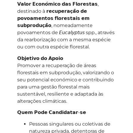
𝗩𝗮𝗹𝗼𝗿 𝗘𝗰𝗼𝗻𝗼́𝗺𝗶𝗰𝗼 𝗱𝗮𝘀 𝗙𝗹𝗼𝗿𝗲𝘀𝘁𝗮𝘀,
destinado à 𝗿𝗲𝗰𝘂𝗽𝗲𝗿𝗮𝗰̧𝗮̃𝗼 𝗱𝗲
𝗽𝗼𝘃𝗼𝗮𝗺𝗲𝗻𝘁𝗼𝘀 𝗳𝗹𝗼𝗿𝗲𝘀𝘁𝗮𝗶𝘀 𝗲𝗺
𝘀𝘂𝗯𝗽𝗿𝗼𝗱𝘂𝗰̧𝗮̃𝗼, nomeadamente
povoamentos de 𝘌𝘶𝘤𝘢𝘭𝘺𝘱𝘵𝘶𝘴 spp., através
da rearborização com a mesma espécie
ou com outra espécie florestal.
𝗢𝗯𝗷𝗲𝘁𝗶𝘃𝗼 𝗱𝗼 𝗔𝗽𝗼𝗶𝗼
Promover a recuperação de áreas
florestais em subprodução, valorizando o
seu potencial económico e contribuindo
para uma gestão florestal mais
sustentável, resiliente e adaptada às
alterações climáticas.
𝗤𝘂𝗲𝗺 𝗣𝗼𝗱𝗲 𝗖𝗮𝗻𝗱𝗶𝗱𝗮𝘁𝗮𝗿-𝘀𝗲
Pessoas singulares ou coletivas de
natureza privada, detentoras de