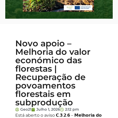
Novo apoio –
Melhoria do valor
económico das
florestas |
Recuperação de
povoamentos
florestais em
subprodução
Geo21
Julho 1, 2026
2:12 pm
Está aberto o aviso 𝗖.𝟯.𝟮.𝟲 – 𝗠𝗲𝗹𝗵𝗼𝗿𝗶𝗮 𝗱𝗼