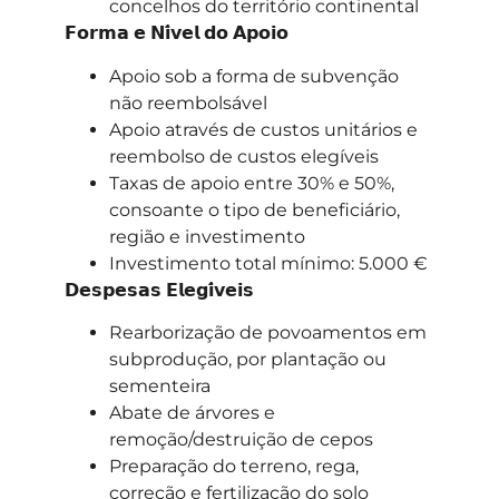
concelhos do território continental
𝗙𝗼𝗿𝗺𝗮 𝗲 𝗡𝗶́𝘃𝗲𝗹 𝗱𝗼 𝗔𝗽𝗼𝗶𝗼
Apoio sob a forma de subvenção
não reembolsável
Apoio através de custos unitários e
reembolso de custos elegíveis
Taxas de apoio entre 30% e 50%,
consoante o tipo de beneficiário,
região e investimento
Investimento total mínimo: 5.000 €
𝗗𝗲𝘀𝗽𝗲𝘀𝗮𝘀 𝗘𝗹𝗲𝗴𝗶́𝘃𝗲𝗶𝘀
Rearborização de povoamentos em
subprodução, por plantação ou
sementeira
Abate de árvores e
remoção/destruição de cepos
Preparação do terreno, rega,
correção e fertilização do solo