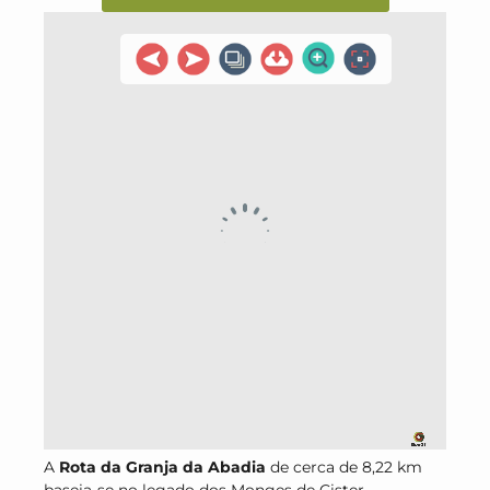
A
Rota da Granja da Abadia
de cerca de 8,22 km
baseia-se no legado dos Monges de Cister,