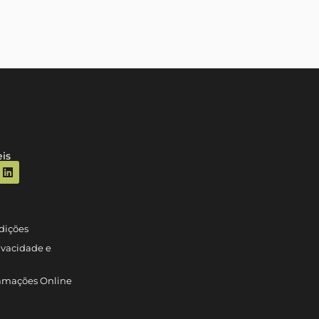
is
dições
rivacidade e
lamações Online