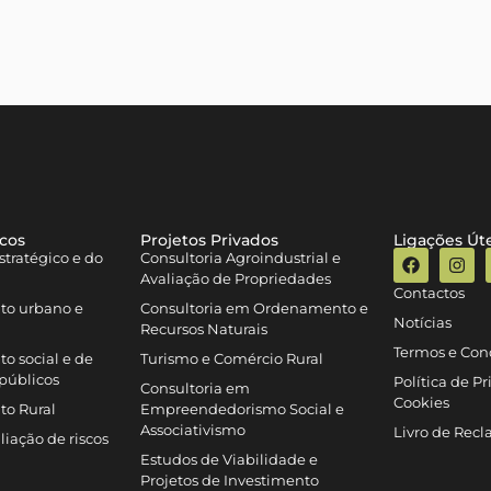
icos
Projetos Privados
Ligações Úte
tratégico e do
Consultoria Agroindustrial e
Avaliação de Propriedades
Contactos
to urbano e
Consultoria em Ordenamento e
Notícias
Recursos Naturais
Termos e Con
o social e de
Turismo e Comércio Rural
públicos
Política de P
Consultoria em
Cookies
to Rural
Empreendedorismo Social e
Associativismo
Livro de Rec
iação de riscos
Estudos de Viabilidade e
Projetos de Investimento