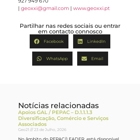
927 949 670
|
geoxxi@gmail.com
|
www.geoxxi.pt
Partilhar nas redes sociais ou entrar
em contacto connosco
Facebook
LinkedIn
WhatsApp
Email
Notícias relacionadas
Apoios GAL / PEPAC – D.1.1.1.3
Diversificação, Comércio e Serviços
Associados
Geo21
23 de Julho, 2026
No âmbito do PEPAC/LEADER, está disponível