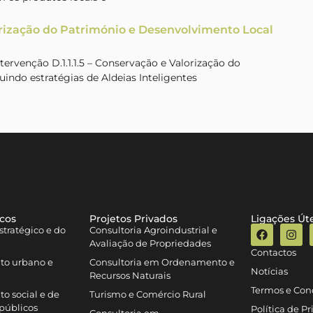
rização do Património e Desenvolvimento Local
rvenção D.1.1.1.5 – Conservação e Valorização do
uindo estratégias de Aldeias Inteligentes
icos
Projetos Privados
Ligações Úte
tratégico e do
Consultoria Agroindustrial e
Avaliação de Propriedades
Contactos
to urbano e
Consultoria em Ordenamento e
Notícias
Recursos Naturais
Termos e Con
o social e de
Turismo e Comércio Rural
públicos
Política de P