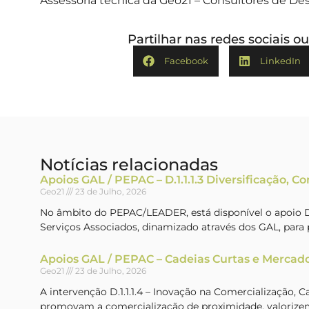
Assessoria técnica da Geo21 – Consultores de Des
Partilhar nas redes sociais 
Facebook
LinkedIn
Notícias relacionadas
Apoios GAL / PEPAC – D.1.1.1.3 Diversificação, C
Geo21
23 de Julho, 2026
No âmbito do PEPAC/LEADER, está disponível o apoio D.1
Serviços Associados, dinamizado através dos GAL, par
Apoios GAL / PEPAC – Cadeias Curtas e Mercado
Geo21
23 de Julho, 2026
A intervenção D.1.1.1.4 – Inovação na Comercialização, 
promovam a comercialização de proximidade, valorizem