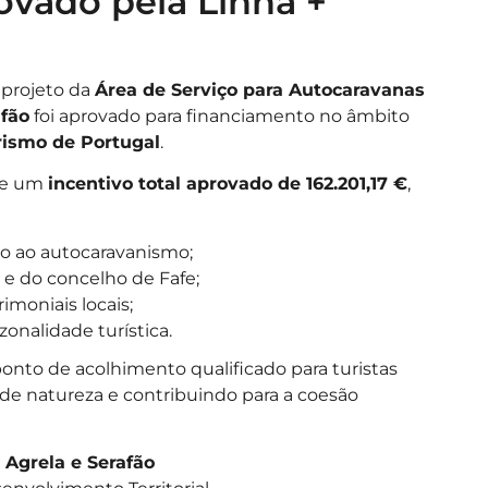
ovado pela Linha +
 projeto da
Área de Serviço para Autocaravanas
afão
foi aprovado para financiamento no âmbito
rismo de Portugal
.
e um
incentivo total aprovado de 162.201,17 €
,
io ao autocaravanismo;
a e do concelho de Fafe;
rimoniais locais;
onalidade turística.
 ponto de acolhimento qualificado para turistas
de natureza e contribuindo para a coesão
 Agrela e Serafão