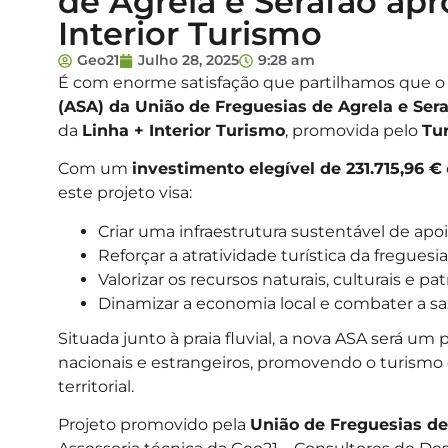
de Agrela e Serafão apr
Interior Turismo
Geo21
Julho 28, 2025
9:28 am
É com enorme satisfação que partilhamos que o
(ASA) da União de Freguesias de Agrela e Ser
da
Linha + Interior Turismo
, promovida pelo
Tu
Com um
investimento elegível de 231.715,96 €
este projeto visa:
Criar uma infraestrutura sustentável de apo
Reforçar a atratividade turística da freguesi
Valorizar os recursos naturais, culturais e pat
Dinamizar a economia local e combater a saz
Situada junto à praia fluvial, a nova ASA será um
nacionais e estrangeiros, promovendo o turismo 
territorial.
Projeto promovido pela
União de Freguesias de