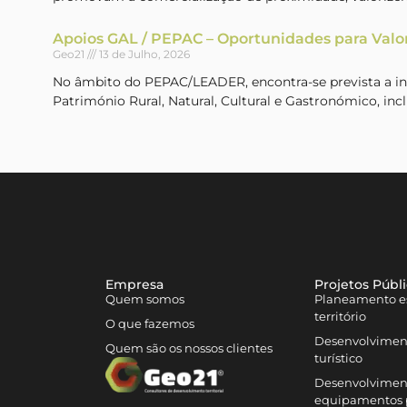
Apoios GAL / PEPAC – Oportunidades para Valo
Geo21
13 de Julho, 2026
No âmbito do PEPAC/LEADER, encontra-se prevista a inte
Património Rural, Natural, Cultural e Gastronómico, incl
Empresa
Projetos Públ
Quem somos
Planeamento es
território
O que fazemos
Desenvolvimen
Quem são os nossos clientes
turístico
Desenvolviment
equipamentos 