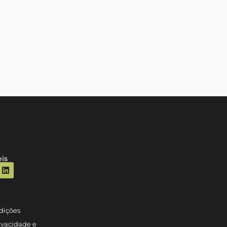
is
dições
rivacidade e