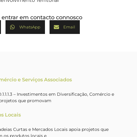
envolvimento Territorial
ou entrar em contacto connosco
WhatsApp
Email
omércio e Serviços Associados
.1.1.3 – Investimentos em Diversificação, Comércio e
a projetos que promovam
s Locais
Cadeias Curtas e Mercados Locais apoia projetos que
 os produtos locais e