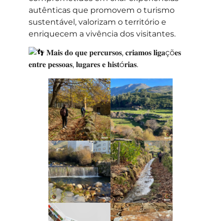
autênticas que promovem o turismo
sustentável, valorizam o território e
enriquecem a vivência dos visitantes.
𝐌𝐚𝐢𝐬 𝐝𝐨 𝐪𝐮𝐞 𝐩𝐞𝐫𝐜𝐮𝐫𝐬𝐨𝐬, 𝐜𝐫𝐢𝐚𝐦𝐨𝐬 𝐥𝐢𝐠𝐚çõ𝐞𝐬
𝐞𝐧𝐭𝐫𝐞 𝐩𝐞𝐬𝐬𝐨𝐚𝐬, 𝐥𝐮𝐠𝐚𝐫𝐞𝐬 𝐞 𝐡𝐢𝐬𝐭ó𝐫𝐢𝐚𝐬.