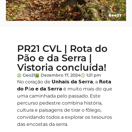
PR21 CVL | Rota do
Pão e da Serra |
Vistoria concluída!
Geo21
Dezembro 17, 2024
1:21 pm
No coração de 𝗨𝗻𝗵𝗮𝗶𝘀 𝗱𝗮 𝗦𝗲𝗿𝗿𝗮, a 𝗥𝗼𝘁𝗮
𝗱𝗼 𝗣ã𝗼 𝗲 𝗱𝗮 𝗦𝗲𝗿𝗿𝗮 é muito mais do que
uma caminhada pelo passado. Este
percurso pedestre combina história,
cultura e paisagens de tirar o fôlego,
convidando todos a explorar os tesouros
das encostas da serra.