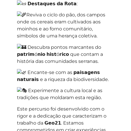
𝗗𝗲𝘀𝘁𝗮𝗾𝘂𝗲𝘀 𝗱𝗮 𝗥𝗼𝘁𝗮:
Reviva o ciclo do pão, dos campos
onde os cereais eram cultivados aos
moinhos e ao forno comunitário,
símbolos de uma herança coletiva.
Descubra pontos marcantes do
𝗽𝗮𝘁𝗿𝗶𝗺ó𝗻𝗶𝗼 𝗵𝗶𝘀𝘁ó𝗿𝗶𝗰𝗼 que contam a
história das comunidades serranas.
Encante-se com as 𝗽𝗮𝗶𝘀𝗮𝗴𝗲𝗻𝘀
𝗻𝗮𝘁𝘂𝗿𝗮𝗶𝘀 e a riqueza da biodiversidade.
Experimente a cultura local e as
tradições que moldaram esta região.
Este percurso foi desenvolvido com o
rigor e a dedicação que caracterizam o
trabalho da 𝗚𝗲𝗼𝟮𝟭. Estamos
comprometidos em criar experiências