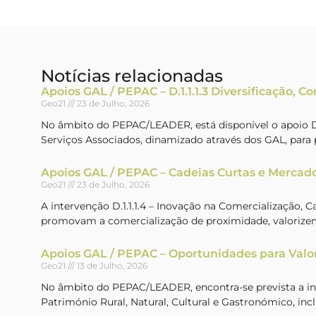
Notícias relacionadas
Apoios GAL / PEPAC – D.1.1.1.3 Diversificação, C
Geo21
23 de Julho, 2026
No âmbito do PEPAC/LEADER, está disponível o apoio D.1
Serviços Associados, dinamizado através dos GAL, par
Apoios GAL / PEPAC – Cadeias Curtas e Mercado
Geo21
23 de Julho, 2026
A intervenção D.1.1.1.4 – Inovação na Comercialização, 
promovam a comercialização de proximidade, valorizem
Apoios GAL / PEPAC – Oportunidades para Valo
Geo21
13 de Julho, 2026
No âmbito do PEPAC/LEADER, encontra-se prevista a inte
Património Rural, Natural, Cultural e Gastronómico, incl