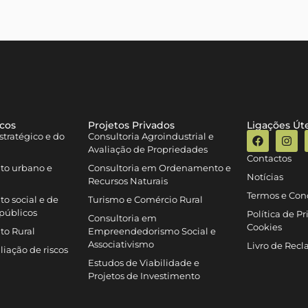
icos
Projetos Privados
Ligações Úte
tratégico e do
Consultoria Agroindustrial e
Avaliação de Propriedades
Contactos
to urbano e
Consultoria em Ordenamento e
Notícias
Recursos Naturais
Termos e Con
o social e de
Turismo e Comércio Rural
públicos
Política de P
Consultoria em
Cookies
to Rural
Empreendedorismo Social e
Associativismo
Livro de Rec
iação de riscos
Estudos de Viabilidade e
Projetos de Investimento