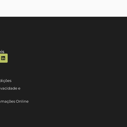
is
dições
rivacidade e
lamações Online