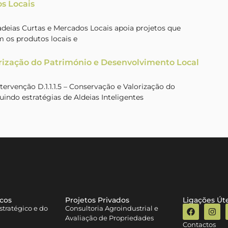
s Locais
Cadeias Curtas e Mercados Locais apoia projetos que
 os produtos locais e
rização do Património e Desenvolvimento Local
rvenção D.1.1.1.5 – Conservação e Valorização do
uindo estratégias de Aldeias Inteligentes
icos
Projetos Privados
Ligações Úte
tratégico e do
Consultoria Agroindustrial e
Avaliação de Propriedades
Contactos