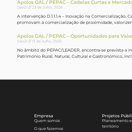
Apoios GAL / PEPAC – Cadeias Curtas e Mercado
Geo21
23 de Julho, 2026
A intervenção D.1.1.1.4 – Inovação na Comercialização, 
promovam a comercialização de proximidade, valorizem
Apoios GAL / PEPAC – Oportunidades para Valo
Geo21
13 de Julho, 2026
No âmbito do PEPAC/LEADER, encontra-se prevista a inte
Património Rural, Natural, Cultural e Gastronómico, incl
Empresa
Projetos Públ
Quem somos
Planeamento es
território
O que fazemos