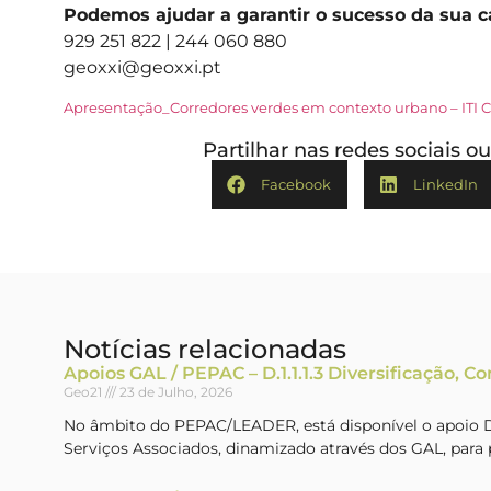
Podemos ajudar a garantir o sucesso da sua c
929 251 822 | 244 060 880
geoxxi@geoxxi.pt
Apresentação_Corredores verdes em contexto urbano – ITI 
Partilhar nas redes sociais 
Facebook
LinkedIn
Notícias relacionadas
Apoios GAL / PEPAC – D.1.1.1.3 Diversificação, C
Geo21
23 de Julho, 2026
No âmbito do PEPAC/LEADER, está disponível o apoio D.1
Serviços Associados, dinamizado através dos GAL, par