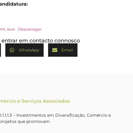
andidatura:
CIM_leve
Descarregar
ou entrar em contacto connosco
WhatsApp
Email
omércio e Serviços Associados
.1.1.3 – Investimentos em Diversificação, Comércio e
a projetos que promovam