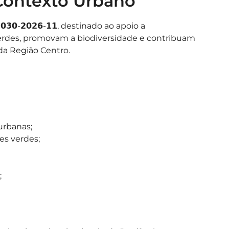
Contexto Urbano
𝟯𝟬-𝟮𝟬𝟮𝟲-𝟭𝟭, destinado ao apoio a
verdes, promovam a biodiversidade e contribuam
da Região Centro.
 urbanas;
es verdes;
;