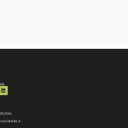
is
dições
rivacidade e