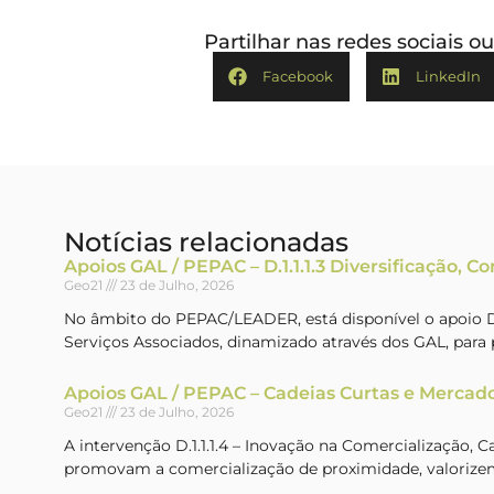
Partilhar nas redes sociais 
Facebook
LinkedIn
Notícias relacionadas
Apoios GAL / PEPAC – D.1.1.1.3 Diversificação, C
Geo21
23 de Julho, 2026
No âmbito do PEPAC/LEADER, está disponível o apoio D.1
Serviços Associados, dinamizado através dos GAL, par
Apoios GAL / PEPAC – Cadeias Curtas e Mercado
Geo21
23 de Julho, 2026
A intervenção D.1.1.1.4 – Inovação na Comercialização, 
promovam a comercialização de proximidade, valorizem