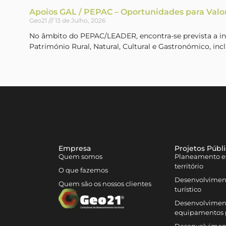
Apoios GAL / PEPAC – Oportunidades para Valo
Geo21
13 de Julho, 2026
No âmbito do PEPAC/LEADER, encontra-se prevista a inte
Património Rural, Natural, Cultural e Gastronómico, incl
Empresa
Projetos Públ
Quem somos
Planeamento es
território
O que fazemos
Desenvolvimen
Quem são os nossos clientes
turístico
Desenvolviment
equipamentos 