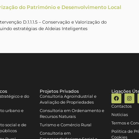
rização do Património e Desenvolvimento Local
rvenção D.1.1.1.5 – Conservação e Valorização do
uindo estratégias de Aldeias Inteligentes
icos
Projetos Privados
Ligações Úte
tratégico e do
Consultoria Agroindustrial e
Avaliação de Propriedades
Contactos
to urbano e
Consultoria em Ordenamento e
Notícias
Recursos Naturais
Termos e Con
o social e de
Turismo e Comércio Rural
públicos
Política de P
Consultoria em
Cookies