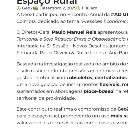
Espaço Rural
Geo21
Dezembro 2, 2025
11:16 am
A Geo21 participou no Encontro Anual da
#AD U
Coimbra, dedicado ao tema
“Pressões Económica
O Diretor-Geral
Paulo Manuel Reis
apresentou 
Territorial e Solo Rústico: Entre a Obsolescênc
integrada na 3.ª Sessão – Novos Desafios, junta
Fernanda Paula Oliveira & Dulce Lopes e Ana Bar
Baseada na investigação realizada no âmbito do
o solo rústico enfrenta pressões económicas c
gestão territorial ainda
obsoletos, centralizados
uma nova geração de instrumentos
flexíveis, m
sustentados em abordagens
place-based
, na r
territorial de proximidade.
Este contributo reafirma o compromisso da
Geo
para o espaço rural, promovendo um uso
mais su
valorizando os recursos locais como bases essenci