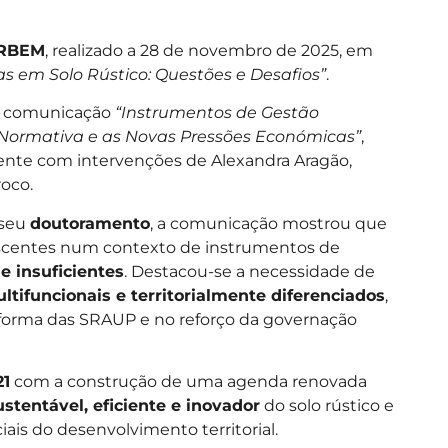
RBEM
, realizado a 28 de novembro de 2025, em
s em Solo Rústico: Questões e Desafios”
.
a comunicação
“Instrumentos de Gestão
ia Normativa e as Novas Pressões Económicas”
,
mente com intervenções de Alexandra Aragão,
roco.
 seu
doutoramento
, a comunicação mostrou que
rescentes num contexto de instrumentos de
 e insuficientes
. Destacou-se a necessidade de
ultifuncionais e territorialmente diferenciados
,
eforma das SRAUP e no reforço da governação
21
com a construção de uma agenda renovada
stentável, eficiente e inovador
do solo rústico e
ais do desenvolvimento territorial.