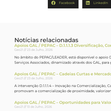
Facebook
LinkedIn
Notícias relacionadas
Apoios GAL / PEPAC – D.1.1.1.3 Diversificação, C
Geo21
23 de Julho, 2026
No âmbito do PEPAC/LEADER, está disponível o apoio D.1
Serviços Associados, dinamizado através dos GAL, par
Apoios GAL / PEPAC – Cadeias Curtas e Mercado
Geo21
23 de Julho, 2026
A intervenção D.1.1.1.4 – Inovação na Comercialização, 
promovam a comercialização de proximidade, valorizem
Apoios GAL / PEPAC – Oportunidades para Valo
Geo21
13 de Julho, 2026