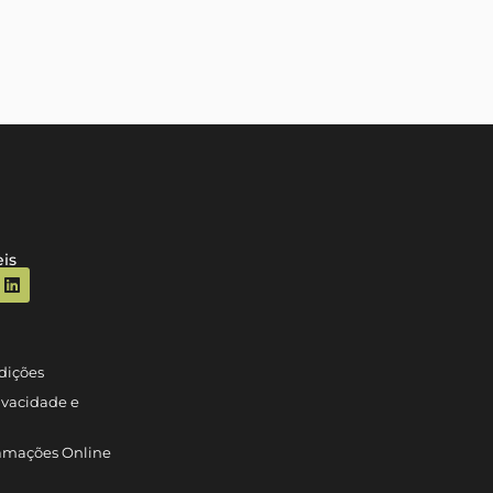
is
dições
rivacidade e
lamações Online