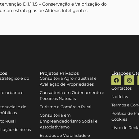
rvenção D.1.1.1.5 – Conservação e Valorização do
uindo estratégias de Aldeias Inteligentes
icos
Projetos Privados
Ligações Úte
tratégico e do
Consultoria Agroindustrial e
Avaliação de Propriedades
Contactos
to urbano e
Consultoria em Ordenamento e
Notícias
Recursos Naturais
Termos e Con
o social e de
Turismo e Comércio Rural
públicos
Política de P
Consultoria em
Cookies
to Rural
Empreendedorismo Social e
Associativismo
Livro de Rec
iação de riscos
Estudos de Viabilidade e