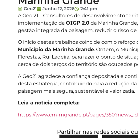
Marinha Grande
Geo21
Junho 12, 2026
2:41 pm
A Geo 21 – Consultores de desenvolvimento territo
implementação da 𝗢𝗜𝗚𝗣 𝟮.𝟬 da Marinha Gran
gestão integrada da paisagem, reduzir o risco de in
O início destes trabalhos coincide com o reforç
Município da Marinha Grande
. Ontem, o Municí
Florestas, Rui Ladeira, para fazer o ponto de s
cerca de dois terços do território são ocupados po
A Geo21 agradece a confiança depositada e conti
desta estratégia, contribuindo para a redução da
paisagem mais segura, sustentável e valorizada.
Leia a notícia completa:
https://www.cm-mgrande.pt/pages/350?news_id
Partilhar nas redes sociais 