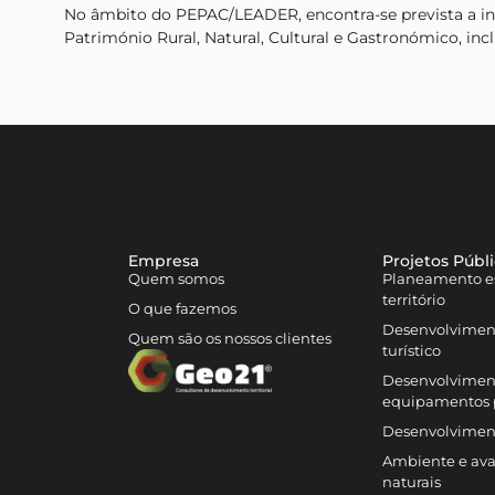
No âmbito do PEPAC/LEADER, encontra-se prevista a inte
Património Rural, Natural, Cultural e Gastronómico, incl
Empresa
Projetos Públ
Quem somos
Planeamento es
território
O que fazemos
Desenvolvimen
Quem são os nossos clientes
turístico
Desenvolviment
equipamentos 
Desenvolvimen
Ambiente e aval
naturais