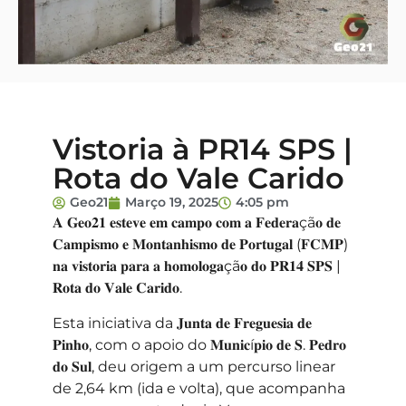
Vistoria à PR14 SPS |
Rota do Vale Carido
Geo21
Março 19, 2025
4:05 pm
𝐀 𝐆𝐞𝐨𝟐𝟏 𝐞𝐬𝐭𝐞𝐯𝐞 𝐞𝐦 𝐜𝐚𝐦𝐩𝐨 𝐜𝐨𝐦 𝐚 𝐅𝐞𝐝𝐞𝐫𝐚çã𝐨 𝐝𝐞
𝐂𝐚𝐦𝐩𝐢𝐬𝐦𝐨 𝐞 𝐌𝐨𝐧𝐭𝐚𝐧𝐡𝐢𝐬𝐦𝐨 𝐝𝐞 𝐏𝐨𝐫𝐭𝐮𝐠𝐚𝐥 (𝐅𝐂𝐌𝐏)
𝐧𝐚 𝐯𝐢𝐬𝐭𝐨𝐫𝐢𝐚 𝐩𝐚𝐫𝐚 𝐚 𝐡𝐨𝐦𝐨𝐥𝐨𝐠𝐚çã𝐨 𝐝𝐨 𝐏𝐑𝟏𝟒 𝐒𝐏𝐒 |
𝐑𝐨𝐭𝐚 𝐝𝐨 𝐕𝐚𝐥𝐞 𝐂𝐚𝐫𝐢𝐝𝐨.
Esta iniciativa da 𝐉𝐮𝐧𝐭𝐚 𝐝𝐞 𝐅𝐫𝐞𝐠𝐮𝐞𝐬𝐢𝐚 𝐝𝐞
𝐏𝐢𝐧𝐡𝐨, com o apoio do 𝐌𝐮𝐧𝐢𝐜í𝐩𝐢𝐨 𝐝𝐞 𝐒. 𝐏𝐞𝐝𝐫𝐨
𝐝𝐨 𝐒𝐮𝐥, deu origem a um percurso linear
de 2,64 km (ida e volta), que acompanha