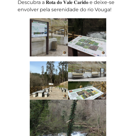
Descubra a 𝐑𝐨𝐭𝐚 𝐝𝐨 𝐕𝐚𝐥𝐞 𝐂𝐚𝐫𝐢𝐝𝐨 e deixe-se
envolver pela serenidade do rio Vouga!