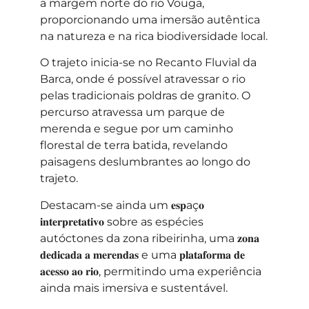
a margem norte do rio Vouga,
proporcionando uma imersão autêntica
na natureza e na rica biodiversidade local.
O trajeto inicia-se no Recanto Fluvial da
Barca, onde é possível atravessar o rio
pelas tradicionais poldras de granito. O
percurso atravessa um parque de
merenda e segue por um caminho
florestal de terra batida, revelando
paisagens deslumbrantes ao longo do
trajeto.
Destacam-se ainda um 𝐞𝐬𝐩aç𝐨
𝐢𝐧𝐭𝐞𝐫𝐩𝐫𝐞𝐭𝐚𝐭𝐢𝐯𝐨 sobre as espécies
autóctones da zona ribeirinha, uma 𝐳𝐨𝐧𝐚
𝐝𝐞𝐝𝐢𝐜𝐚𝐝𝐚 𝐚 𝐦𝐞𝐫𝐞𝐧𝐝𝐚𝐬 e uma 𝐩𝐥𝐚𝐭𝐚𝐟𝐨𝐫𝐦𝐚 𝐝𝐞
𝐚𝐜𝐞𝐬𝐬𝐨 𝐚𝐨 𝐫𝐢𝐨, permitindo uma experiência
ainda mais imersiva e sustentável.