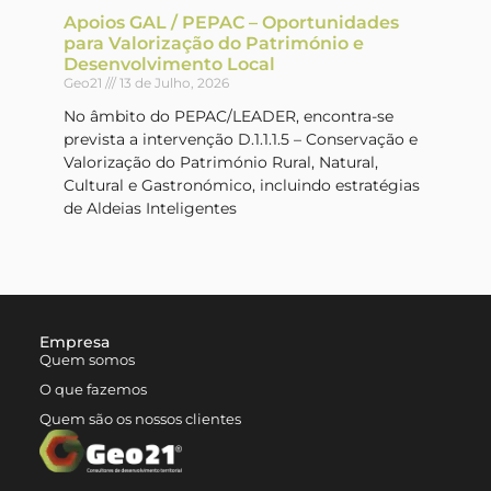
Apoios GAL / PEPAC – Oportunidades
para Valorização do Património e
Desenvolvimento Local
Geo21
13 de Julho, 2026
No âmbito do PEPAC/LEADER, encontra-se
prevista a intervenção D.1.1.1.5 – Conservação e
Valorização do Património Rural, Natural,
Cultural e Gastronómico, incluindo estratégias
de Aldeias Inteligentes
Empresa
Quem somos
O que fazemos
Quem são os nossos clientes