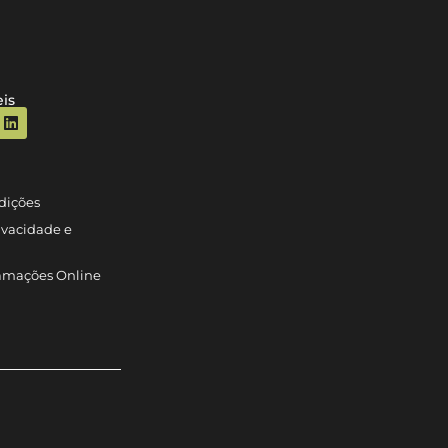
is
dições
rivacidade e
lamações Online