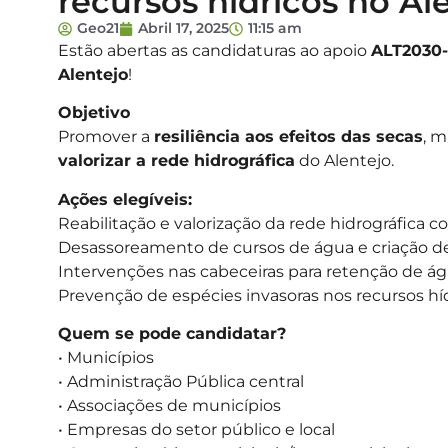
recursos hídricos no Al
Geo21
Abril 17, 2025
11:15 am
Estão abertas as candidaturas ao apoio
ALT2030-
Alentejo
!
Objetivo
Promover a
resiliência aos efeitos das secas
, m
valorizar a rede hidrográfica
do Alentejo.
Ações elegíveis:
Reabilitação e valorização da rede hidrográfica 
Desassoreamento de cursos de água e criação d
Intervenções nas cabeceiras para retenção de á
Prevenção de espécies invasoras nos recursos hí
Quem se pode candidatar?
• Municípios
• Administração Pública central
• Associações de municípios
• Empresas do setor público e local