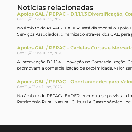
Notícias relacionadas
Apoios GAL / PEPAC – D.1.1.1.3 Diversificação, C
Geo21
23 de Julho, 2026
No âmbito do PEPAC/LEADER, está disponível o apoio D.1
Serviços Associados, dinamizado através dos GAL, par
Apoios GAL / PEPAC – Cadeias Curtas e Mercado
Geo21
23 de Julho, 2026
A intervenção D.1.1.1.4 – Inovação na Comercialização, 
promovam a comercialização de proximidade, valorizem
Apoios GAL / PEPAC – Oportunidades para Valo
Geo21
13 de Julho, 2026
No âmbito do PEPAC/LEADER, encontra-se prevista a inte
Património Rural, Natural, Cultural e Gastronómico, incl