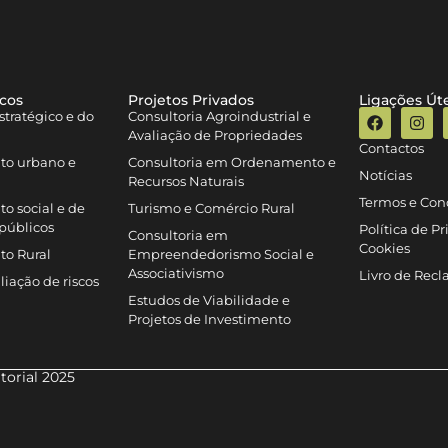
icos
Projetos Privados
Ligações Úte
tratégico e do
Consultoria Agroindustrial e
Avaliação de Propriedades
Contactos
to urbano e
Consultoria em Ordenamento e
Notícias
Recursos Naturais
Termos e Con
o social e de
Turismo e Comércio Rural
públicos
Política de P
Consultoria em
Cookies
to Rural
Empreendedorismo Social e
Associativismo
Livro de Rec
iação de riscos
Estudos de Viabilidade e
Projetos de Investimento
torial 2025