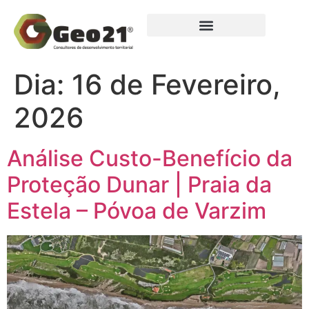
Dia:
16 de Fevereiro,
2026
Análise Custo-Benefício da
Proteção Dunar | Praia da
Estela – Póvoa de Varzim