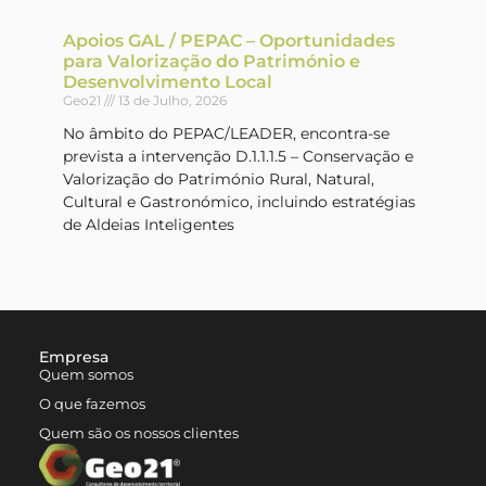
Apoios GAL / PEPAC – Oportunidades
para Valorização do Património e
Desenvolvimento Local
Geo21
13 de Julho, 2026
No âmbito do PEPAC/LEADER, encontra-se
prevista a intervenção D.1.1.1.5 – Conservação e
Valorização do Património Rural, Natural,
Cultural e Gastronómico, incluindo estratégias
de Aldeias Inteligentes
Empresa
Quem somos
O que fazemos
Quem são os nossos clientes