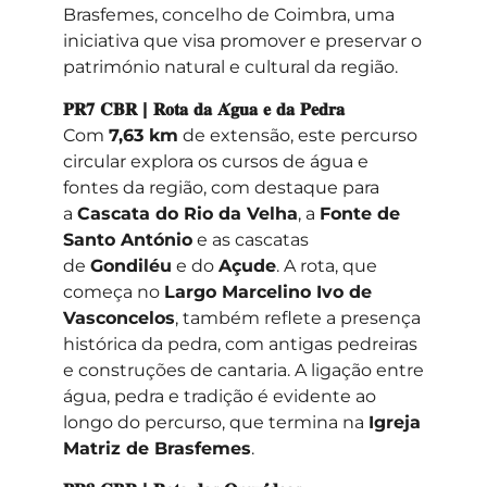
Brasfemes, concelho de Coimbra, uma
iniciativa que visa promover e preservar o
património natural e cultural da região.
𝐏𝐑𝟕 𝐂𝐁𝐑 | 𝐑𝐨𝐭𝐚 𝐝𝐚 𝐀́𝐠𝐮𝐚 𝐞 𝐝𝐚 𝐏𝐞𝐝𝐫𝐚
Com
7,63 km
de extensão, este percurso
circular explora os cursos de água e
fontes da região, com destaque para
a
Cascata do Rio da Velha
, a
Fonte de
Santo António
e as cascatas
de
Gondiléu
e do
Açude
. A rota, que
começa no
Largo Marcelino Ivo de
Vasconcelos
, também reflete a presença
histórica da pedra, com antigas pedreiras
e construções de cantaria. A ligação entre
água, pedra e tradição é evidente ao
longo do percurso, que termina na
Igreja
Matriz de Brasfemes
.